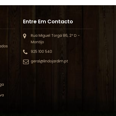
Entre Em Contacto
Rua Miguel Torga 86, 2º D -
Montijo
vados
925 100 540
geral@lindojardim.pt
ega
va