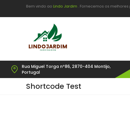
Bem vindo ao
Lindo Jardim
. Fornecemos os melhores 
Rua Miguel Torga nº86, 2870-404 Montijo,
Portugal
Shortcode Test